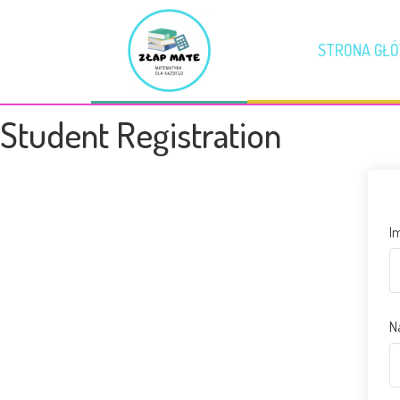
STRONA GŁ
Student Registration
I
N