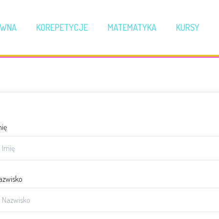
ÓWNA
KOREPETYCJE
MATEMATYKA
KURSY
mię
azwisko