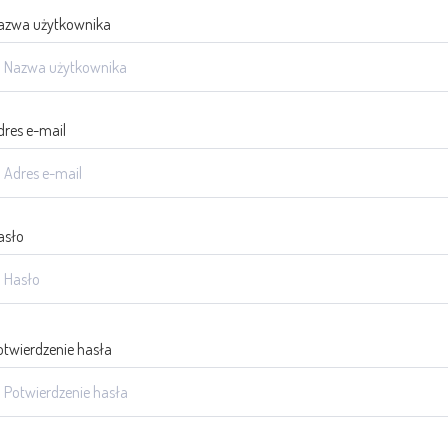
azwa użytkownika
dres e-mail
asło
otwierdzenie hasła